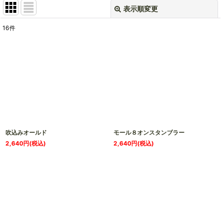
表示順変更
閉じる
16
件
表示数
:
並び順
:
絞り込む
吹込みオールド
モール８オンスタンブラー
2,640
円
(税込)
2,640
円
(税込)