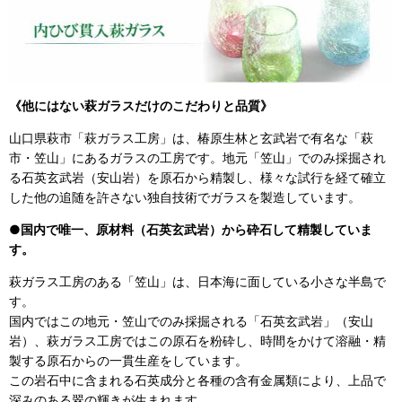
《他にはない萩ガラスだけのこだわりと品質》
山口県萩市「萩ガラス工房」は、椿原生林と玄武岩で有名な「萩
市・笠山」にあるガラスの工房です。地元「笠山」でのみ採掘され
る石英玄武岩（安山岩）を原石から精製し、様々な試行を経て確立
した他の追随を許さない独自技術でガラスを製造しています。
●国内で唯一、原材料（石英玄武岩）から砕石して精製していま
す。
萩ガラス工房のある「笠山」は、日本海に面している小さな半島で
す。
国内ではこの地元・笠山でのみ採掘される「石英玄武岩」（安山
岩）、萩ガラス工房ではこの原石を粉砕し、時間をかけて溶融・精
製する原石からの一貫生産をしています。
この岩石中に含まれる石英成分と各種の含有金属類により、上品で
深みのある翠の輝きが生まれます。