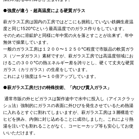
●強度が違う・超高温度による硬質ガラス
萩ガラス工房は国内の工房ではどこにも挑戦していない鉄鋼生産温
度と同じ1520℃という最高温度でのガラス作りをしています。
そのために溶鉱炉と同様に年中窯の火を落とすことが出来ず、年中
無休で操業しています。
一般のガラス工房は１２００〜１２５０℃程度で市販品の軟質ガラ
ス（ソーダガラス）素材ですが、萩ガラス工房では高温度領域にお
けるこの３００℃の熱エネルギー差を誇りとし、硬くて丈夫な硬質
ガラス（カリガラス）の生産をしています。
これにより強度は５〜１０倍アップしています。
●
萩ガラス工房だけの特殊技術、「内ひび貫入ガラス」
通常市販の外ヒビガラスは製作途中で水中に投入し（アイスクラッ
シュ法）強制的にガラスの表面に外ひびを発生させているため熱湯
に入れるとすぐに割れてしまいますが、萩ガラス工房は３層構造で
ヒビを挟み、内側に封じ込めることに成功しました。これにより熱
湯を注いでも割れることがなく、コーヒーカップ等も安心してお使
いいただけます。