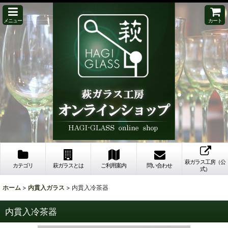
メニュー
カート
萩ガラス工房（公
カテゴリ
萩ガラスとは
ご利用案内
問い合わせ
式）
ホーム
>
内貫入ガラス
>
内貫入冷茶器
内貫入冷茶器