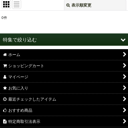
表示順変更
閉じる
0
件
表示数
:
並び順
:
特集で絞り込む
絞り込む
ホーム
グラス・タンブラー
ショッピングカート
ワイングラス・ピルスナー
マイページ
マグカップ・コーヒーカップ
お気に入り
日本酒・ぐい呑み
最近チェックしたアイテム
液だれしない 醤油差し
おすすめ商品
皿・お椀
特定商取引法表示