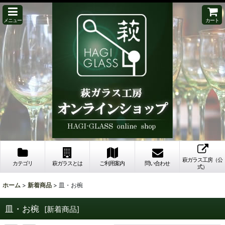
メニュー
カート
萩ガラス工房（公
カテゴリ
萩ガラスとは
ご利用案内
問い合わせ
式）
ホーム
>
新着商品
>
皿・お椀
皿・お椀
[
新着商品
]